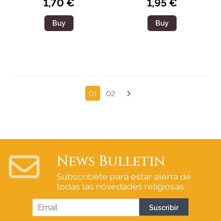
1,70 €
1,95 €
Buy
Buy
01
02
News Bulletin
Subscríbete para estar alerta de
todas las novedades religiosas.