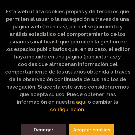
Este proyecto ha recibido una ayuda del Ministerio
de Cultura, a través de la Dirección General del Libro,
Esta web utiliza cookies propias y de terceros que
del Cómic y de la Lectura.
permiten al usuario la navegación a través de una
página web (técnicas), para el seguimiento y
análisis estadístico del comportamiento de los
usuarios (analíticas), que permiten la gestión de
los espacios publicitarios que, en su caso, el editor
haya incluido en una página (publicitarias) y
cookies que almacenan información del
comportamiento de los usuarios obtenida a través
de la observación continuada de sus hábitos de
navegación. Si acepta este aviso consideraremos
que acepta su uso. Puede obtener más
información en nuestra
aquí
o cambiar la
configuración
.
2026 ©
Artículos Religiosos Peinado
. Todos los
Denegar
Aceptar cookies