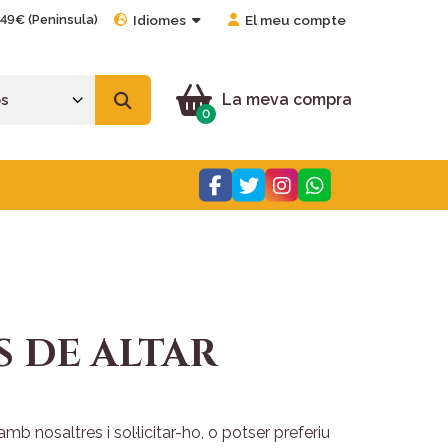
 49€ (Peninsula)
Idiomes
El meu compte
La meva compra
0
S DE ALTAR
 nosaltres i sol·licitar-ho, o potser preferiu