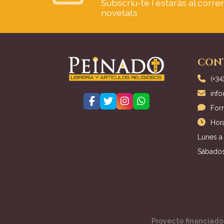
Subscriu-te i estaràs al corre
novetats
CON
(+34
inf
Form
Hora
Lunes a 
Sábados
Proyecto financiado 