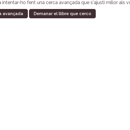
a intentar-ho fent una cerca avançada que s'ajusti millor als vos
a avançada
Demanar el llibre que cerco