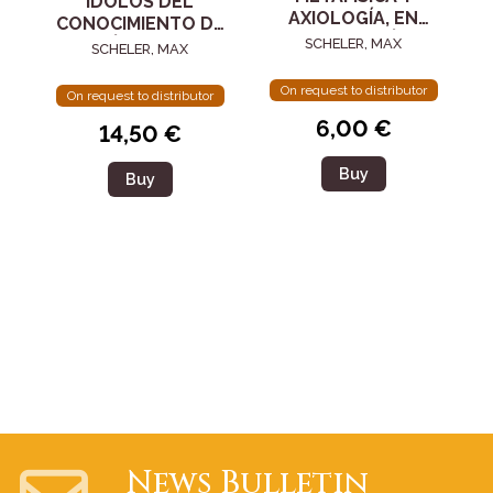
ÍDOLOS DEL
AXIOLOGÍA, EN
CONOCIMIENTO DE
PARTICULAR, ÉTICA
SÍ MISMO
SCHELER, MAX
SCHELER, MAX
On request to distributor
On request to distributor
6,00 €
14,50 €
Buy
Buy
News Bulletin