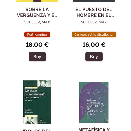
SOBRE LA
EL PUESTO DEL
VERGÚENZA Y EL
HOMBRE EN EL
PUDOR
COSMOS
SCHELER, MAX
SCHELER, MAX
Forthcoming
On request to distributor
18,00 €
16,00 €
Buy
Buy
METAFÍSICA Y