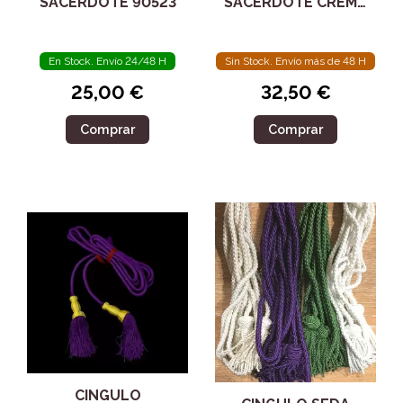
SACERDOTE 90523
SACERDOTE CREMA
90515
En Stock. Envío 24/48 H
Sin Stock. Envío más de 48 H
25,00 €
32,50 €
Comprar
Comprar
CINGULO