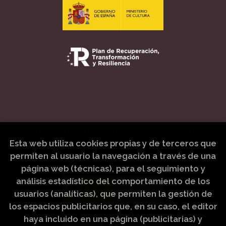
Este proyecto ha recibido una ayuda del Ministerio
de Cultura, a través de la Dirección General del Libro,
Esta web utiliza cookies propias y de terceros que
del Cómic y de la Lectura.
permiten al usuario la navegación a través de una
página web (técnicas), para el seguimiento y
análisis estadístico del comportamiento de los
usuarios (analíticas), que permiten la gestión de
los espacios publicitarios que, en su caso, el editor
haya incluido en una página (publicitarias) y