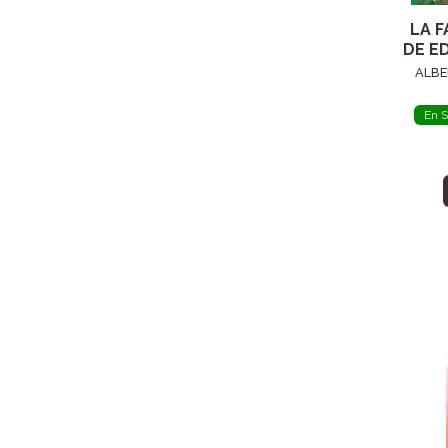
LA F
DE E
ALBE
En S