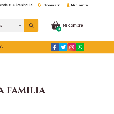
desde 49€ (Peninsula)
Idiomas
Mi cuenta
Mi compra
0
G
a familia