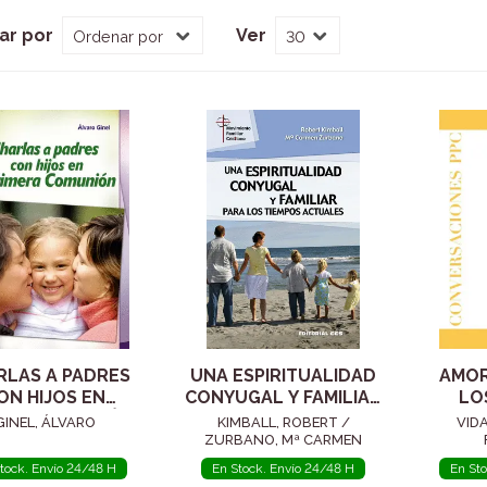
ar por
Ver
RLAS A PADRES
UNA ESPIRITUALIDAD
AMOR
ON HIJOS EN
CONYUGAL Y FAMILIAR
LO
MERA COMUNIÓN
PARA LOS TIEMPOS
PASTO
GINEL, ÁLVARO
KIMBALL, ROBERT /
VID
ACTUALES
ZURBANO, Mª CARMEN
tock. Envío 24/48 H
En Stock. Envío 24/48 H
En St