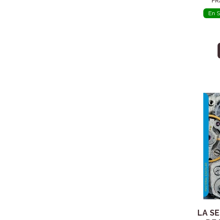
FR
En S
LA S