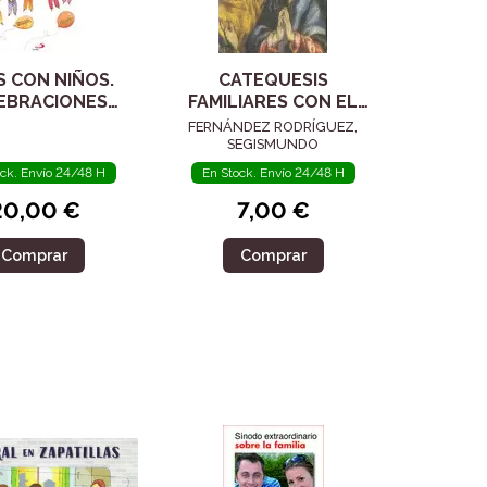
S CON NIÑOS.
CATEQUESIS
EBRACIONES
FAMILIARES CON EL
RISTICAS CON
CIC
FERNÁNDEZ RODRÍGUEZ,
FAMILIAS
SEGISMUNDO
ock. Envío 24/48 H
En Stock. Envío 24/48 H
20,00 €
7,00 €
Comprar
Comprar