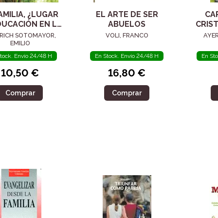
AMILIA, ¿LUGAR
EL ARTE DE SER
CA
DUCACIÓN EN LA
ABUELOS
CRIS
FE?
RICH SOTOMAYOR,
VOLI, FRANCO
AYER
EMILIO
tock. Envío 24/48 H
En Stock. Envío 24/48 H
En St
10,50 €
16,80 €
Comprar
Comprar