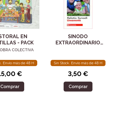
STORAL EN
SINODO
TILLAS - PACK
EXTRAORDINARIO
SOBRE LA FAMILIA
 OBRA COLECTIVA
2014. RELATIO
SYNODI. LINEAMENTA
k. Envío más de 48 H
Sin Stock. Envío más de 48 H
15,00 €
3,50 €
Comprar
Comprar