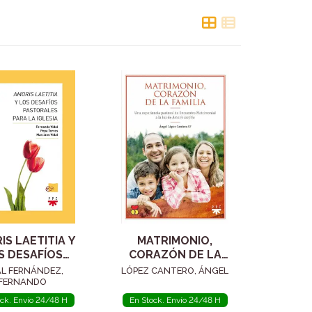
IS LAETITIA Y
MATRIMONIO,
S DESAFÍOS
CORAZÓN DE LA
RALES PARA LA
FAMILIA
AL FERNÁNDEZ,
LÓPEZ CANTERO, ÁNGEL
IGLESIA
FERNANDO
ock. Envío 24/48 H
En Stock. Envío 24/48 H