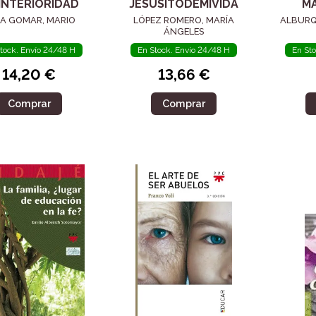
INTERIORIDAD
JESUSITODEMIVIDA
M
RA GOMAR, MARIO
LÓPEZ ROMERO, MARÍA
ALBURQ
ÁNGELES
tock. Envío 24/48 H
En Stock. Envío 24/48 H
En St
14,20 €
13,66 €
Comprar
Comprar