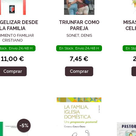
GELIZAR DESDE
TRIUNFAR COMO
MISA
LA FAMILIA
PAREJA
CEL
EUCA
IMIENTO FAMILIAR
SONET, DENIS
CRISTIANO
tock. Envío 24/48 H
En Stock. Envío 24/48 H
En St
11,00 €
7,45 €
Comprar
Comprar
-5%