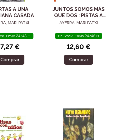
RTAS A UNA
JUNTOS SOMOS MÁS
TIANA CASADA
QUE DOS : PISTAS A
UN HIJO PARA VIVIR EN
RA, MARI PATXI
AYERRA, MARI PATXI
PAREJA
ock. Envío 24/48 H
En Stock. Envío 24/48 H
7,27 €
12,60 €
Comprar
Comprar