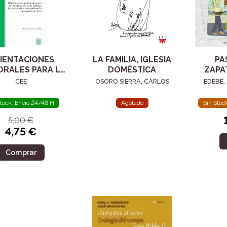
IENTACIONES
LA FAMILIA, IGLESIA
PA
ORALES PARA LA
DOMÉSTICA
ZAPA
DINACIÓN DE LA
CEE
OSORO SIERRA, CARLOS
EDEBÉ,
FAMILIA, LA
RROQUIA Y LA
tock. Envío 24/48 H
Agotado
Sin Stoc
CUELA EN LA
5,00 €
4,75 €
Comprar