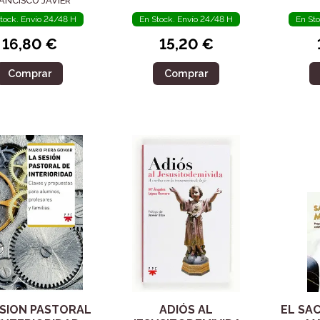
ANCISCO JAVIER
tock. Envío 24/48 H
En Stock. Envío 24/48 H
En St
16,80 €
15,20 €
Comprar
Comprar
ESION PASTORAL
ADIÓS AL
EL SA