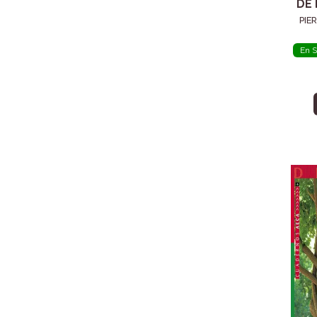
DE 
PIE
En S