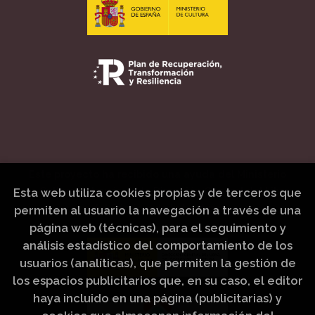
Este proyecto ha recibido una ayuda del Ministerio
de Cultura, a través de la Dirección General del Libro,
Esta web utiliza cookies propias y de terceros que
del Cómic y de la Lectura.
permiten al usuario la navegación a través de una
página web (técnicas), para el seguimiento y
análisis estadístico del comportamiento de los
usuarios (analíticas), que permiten la gestión de
los espacios publicitarios que, en su caso, el editor
haya incluido en una página (publicitarias) y