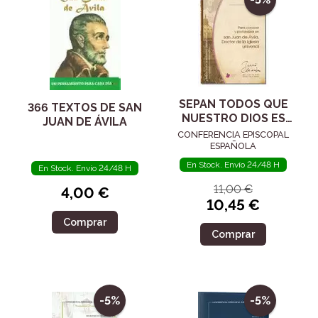
SEPAN TODOS QUE
366 TEXTOS DE SAN
NUESTRO DIOS ES
JUAN DE ÁVILA
AMOR
CONFERENCIA EPISCOPAL
ESPAÑOLA
En Stock. Envío 24/48 H
En Stock. Envío 24/48 H
11,00 €
4,00 €
10,45 €
Comprar
Comprar
-5%
-5%