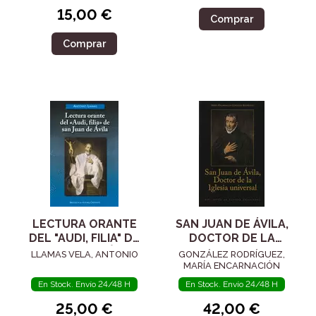
15,00 €
Comprar
Comprar
LECTURA ORANTE
SAN JUAN DE ÁVILA,
DEL "AUDI, FILIA" DE
DOCTOR DE LA
SAN JUAN DE ÁVILA
IGLESIA UNIVERSAL
LLAMAS VELA, ANTONIO
GONZÁLEZ RODRÍGUEZ,
MARÍA ENCARNACIÓN
En Stock. Envío 24/48 H
En Stock. Envío 24/48 H
25,00 €
42,00 €