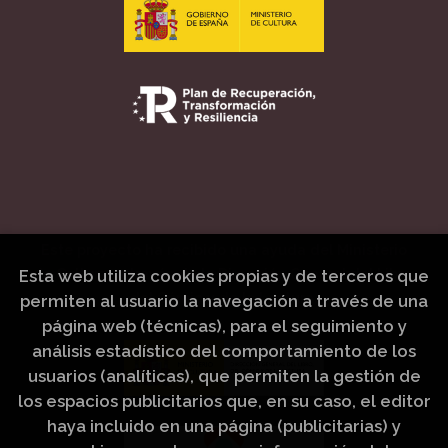
Este proyecto ha recibido una ayuda del Ministerio
de Cultura, a través de la Dirección General del Libro,
Esta web utiliza cookies propias y de terceros que
del Cómic y de la Lectura.
permiten al usuario la navegación a través de una
página web (técnicas), para el seguimiento y
análisis estadístico del comportamiento de los
usuarios (analíticas), que permiten la gestión de
los espacios publicitarios que, en su caso, el editor
haya incluido en una página (publicitarias) y