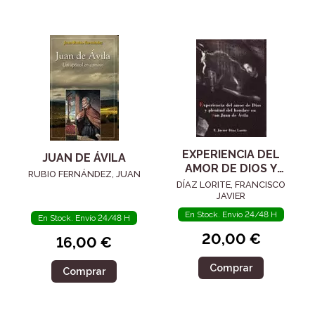
EXPERIENCIA DEL
JUAN DE ÁVILA
AMOR DE DIOS Y
RUBIO FERNÁNDEZ, JUAN
PLENITUD DEL
DÍAZ LORITE, FRANCISCO
HOMBRE EN SAN
JAVIER
JUAN DE ÁVILA
En Stock. Envío 24/48 H
En Stock. Envío 24/48 H
20,00 €
16,00 €
Comprar
Comprar