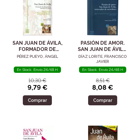
SAN JUAN DE ÁVILA,
PASIÓN DE AMOR.
FORMADOR DE
SAN JUAN DE ÁVILA,
FORMADORES,
RENOVADOR DE
PÉREZ PUEYO, ÁNGEL
DÍAZ LORITE, FRANCISCO
MAESTRO DE
SACERDOTES
JAVIER
SANTOS
En Stock. Envío 24/48 H
En Stock. Envío 24/48 H
10,30 €
8,51 €
9,79 €
8,08 €
Comprar
Comprar