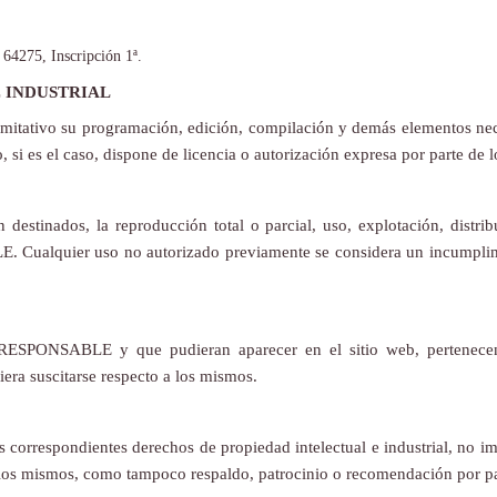
64275, Inscripción 1ª.
 INDUSTRIAL
 limitativo su programación, edición, compilación y demás elementos nec
i es el caso, dispone de licencia o autorización expresa por parte de l
 destinados, la reproducción total o parcial, uso, explotación, distri
E. Cualquier uso no autorizado previamente se considera un incumplimi
al RESPONSABLE y que pudieran aparecer en el sitio web, pertenecen 
era suscitarse respecto a los mismos.
orrespondientes derechos de propiedad intelectual e industrial, no im
 los mismos, como tampoco respaldo, patrocinio o recomendación por par