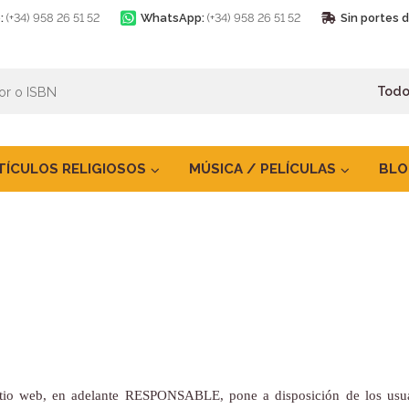
:
(+34) 958 26 51 52
WhatsApp:
(+34) 958 26 51 52
Sin portes 
TÍCULOS RELIGIOSOS
MÚSICA / PELÍCULAS
BLO
itio web, en adelante RESPONSABLE, pone a disposición de los usua