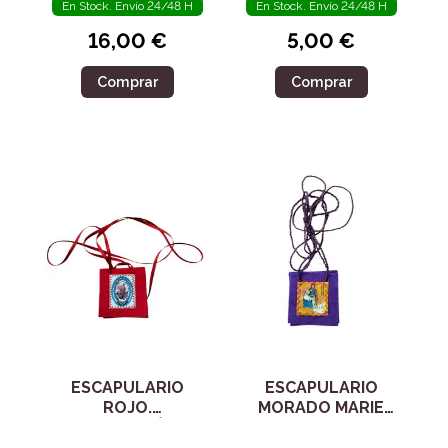
ENFERMOS
En Stock. Envío 24/48 H
En Stock. Envío 24/48 H
16,00 €
5,00 €
Comprar
Comprar
ESCAPULARIO
ESCAPULARIO
ROJO.
MORADO MARIE
PROTECCIÓN.
JULIE JAHENNY
SELLO DE DIOS