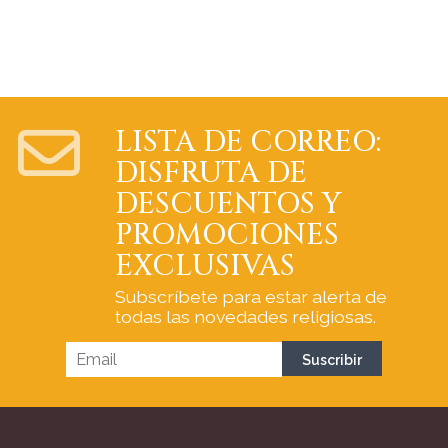
LISTA DE CORREO:
DISFRUTA DE
DESCUENTOS Y
PROMOCIONES
EXCLUSIVAS
Subscríbete para estar alerta de
todas las novedades religiosas.