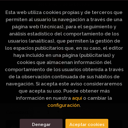
del Cómic y de la Lectura.
Esta web utiliza cookies propias y de terceros que
permiten al usuario la navegación a través de una
página web (técnicas), para el seguimiento y
análisis estadístico del comportamiento de los
usuarios (analíticas), que permiten la gestión de
los espacios publicitarios que, en su caso, el editor
haya incluido en una página (publicitarias) y
cookies que almacenan información del
comportamiento de los usuarios obtenida a través
de la observación continuada de sus hábitos de
navegación. Si acepta este aviso consideraremos
que acepta su uso. Puede obtener más
información en nuestra
aquí
o cambiar la
configuración
.
2026 ©
Artículos Religiosos Peinado
. Todos los
Cantidad:
Derechos Reservados |
Grupo Trevenque
Denegar
Aceptar cookies
Añadir a mi cesta