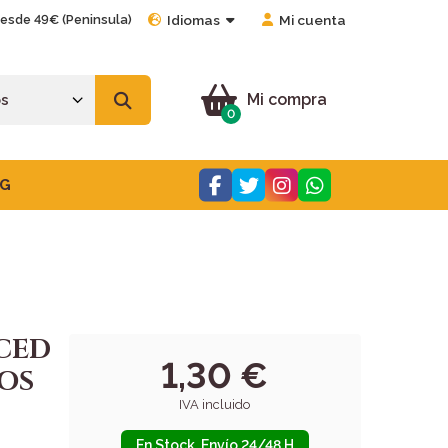
desde 49€ (Peninsula)
Idiomas
Mi cuenta
Mi compra
0
G
CED
1,30 €
OS
IVA incluido
En Stock. Envío 24/48 H