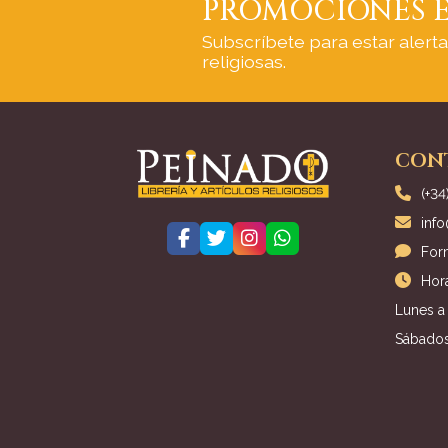
PROMOCIONES E
Subscríbete para estar alert
religiosas.
CON
(+34
inf
For
Hora
Lunes a 
Sábados