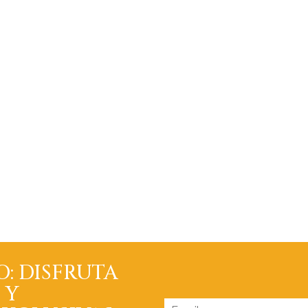
O: DISFRUTA
 Y