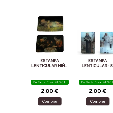
ESTAMPA
ESTAMPA
LENTICULAR NIÑO
LENTICULAR- S
JESÚS
FRANCISCO Y PA
FRANCISCO.
ORACIÓN.
En Stock. Envío 24/48 H
En Stock. Envío 24/48 
PLASTIFICADA
2,00 €
2,00 €
Comprar
Comprar