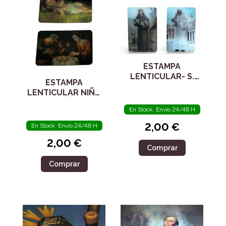
ESTAMPA
LENTICULAR- S.
ESTAMPA
FRANCISCO Y PAPA
LENTICULAR NIÑO
FRANCISCO.
JESÚS
ORACIÓN.
En Stock. Envío 24/48 H
PLASTIFICADA
2,00 €
En Stock. Envío 24/48 H
2,00 €
Comprar
Comprar