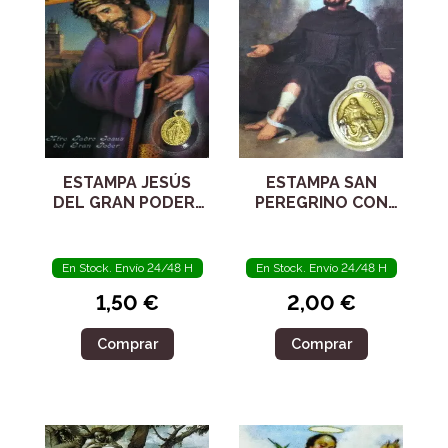
ESTAMPA JESÚS
ESTAMPA SAN
DEL GRAN PODER-
PEREGRINO CON
MEDALLA
MEDALLA.
MILAGROSA.
ORACIÓN.
ORACIÓN.
PLASTIFICADA
En Stock. Envío 24/48 H
En Stock. Envío 24/48 H
PLASTIFICADA
1,50 €
2,00 €
Comprar
Comprar