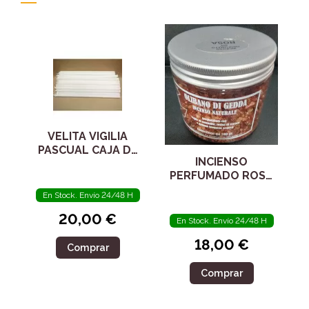
VELITA VIGILIA
PASCUAL CAJA DE
INCIENSO
100 UNIDADES
PERFUMADO ROSA
97496
En Stock. Envío 24/48 H
20,00 €
En Stock. Envío 24/48 H
18,00 €
Comprar
Comprar