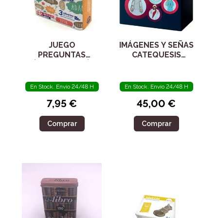
JUEGO
IMÁGENES Y SEÑAS
PREGUNTAS
CATEQUESIS
BÍBLICAS: ¿QUIÉN
INCLUSIVA
LO DIJO?
En Stock. Envío 24/48 H
En Stock. Envío 24/48 H
7,95 €
45,00 €
Comprar
Comprar