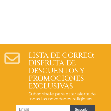
LISTA DE CORREO:
DISFRUTA DE
DESCUENTOS Y
PROMOCIONES
EXCLUSIVAS
Subscríbete para estar alerta de
todas las novedades religiosas.