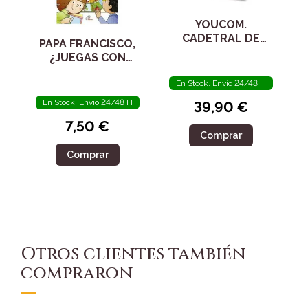
YOUCOM.
CADETRAL DE
PAPA FRANCISCO,
SANTIAGO.
¿JUEGAS CON
REGALO CON EL
NOSOTROS?
VALOR DE LA FE.
En Stock. Envío 24/48 H
INCLUYE
En Stock. Envío 24/48 H
39,90 €
CATECISMO
YOUCAT
7,50 €
Comprar
Comprar
Otros clientes también
compraron