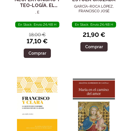
TEO-LOGÍA. EL
GARCÍA-ROCA LÓPEZ,
SIGLO IV
FRANCISCO JOSÉ
, E
En Stock. Envío 24/48 H
En Stock. Envío 24/48 H
21,90 €
18,00 €
17,10 €
Comprar
Comprar