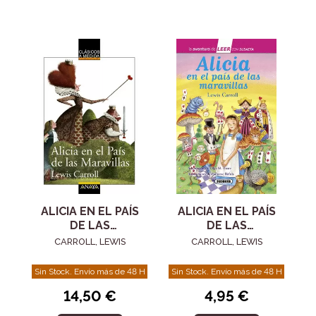
ALICIA EN EL PAÍS
ALICIA EN EL PAÍS
DE LAS
DE LAS
MARAVILLAS
MARAVILLAS
CARROLL, LEWIS
CARROLL, LEWIS
Sin Stock. Envío más de 48 H
Sin Stock. Envío más de 48 H
14,50 €
4,95 €