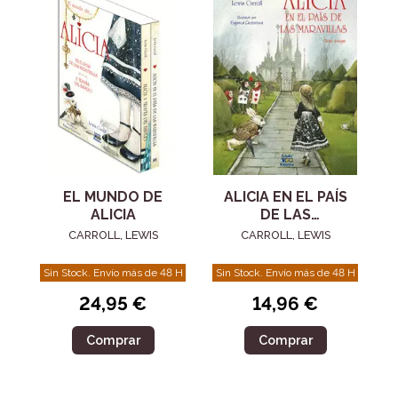
EL MUNDO DE
ALICIA EN EL PAÍS
ALICIA
DE LAS
MARAVILLAS
CARROLL, LEWIS
CARROLL, LEWIS
Sin Stock. Envío más de 48 H
Sin Stock. Envío más de 48 H
24,95 €
14,96 €
Comprar
Comprar