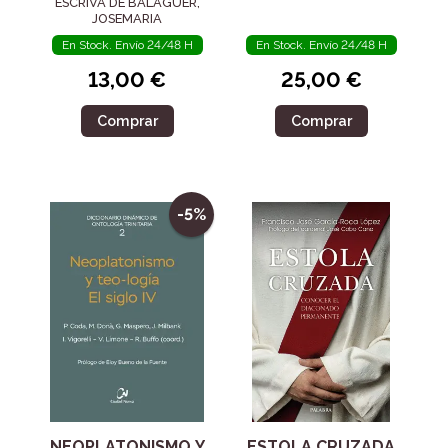
ESCRIVA DE BALAGUER,
JOSEMARIA
En Stock. Envío 24/48 H
En Stock. Envío 24/48 H
13,00 €
25,00 €
Comprar
Comprar
-5%
NEOPLATONISMO Y
ESTOLA CRUZADA