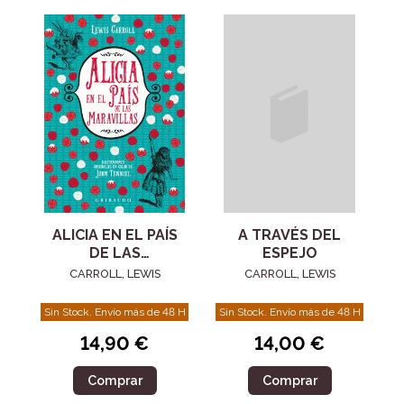
ALICIA EN EL PAÍS
A TRAVÉS DEL
DE LAS
ESPEJO
MARAVILLAS
CARROLL, LEWIS
CARROLL, LEWIS
Sin Stock. Envío más de 48 H
Sin Stock. Envío más de 48 H
14,90 €
14,00 €
Comprar
Comprar