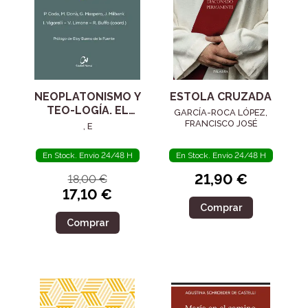
NEOPLATONISMO Y
ESTOLA CRUZADA
TEO-LOGÍA. EL
GARCÍA-ROCA LÓPEZ,
SIGLO IV
FRANCISCO JOSÉ
, E
En Stock. Envío 24/48 H
En Stock. Envío 24/48 H
21,90 €
18,00 €
17,10 €
Comprar
Comprar