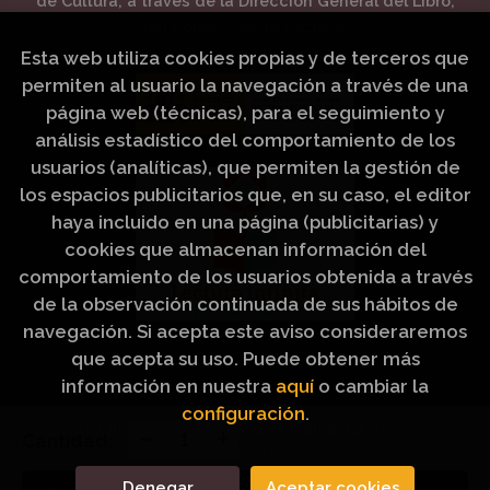
de Cultura, a través de la Dirección General del Libro,
del Cómic y de la Lectura.
Esta web utiliza cookies propias y de terceros que
permiten al usuario la navegación a través de una
página web (técnicas), para el seguimiento y
análisis estadístico del comportamiento de los
usuarios (analíticas), que permiten la gestión de
los espacios publicitarios que, en su caso, el editor
haya incluido en una página (publicitarias) y
cookies que almacenan información del
comportamiento de los usuarios obtenida a través
de la observación continuada de sus hábitos de
navegación. Si acepta este aviso consideraremos
que acepta su uso. Puede obtener más
información en nuestra
aquí
o cambiar la
configuración
.
2026 ©
Artículos Religiosos Peinado
. Todos los
Cantidad:
Derechos Reservados |
Grupo Trevenque
Denegar
Aceptar cookies