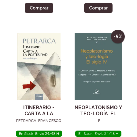
Comprar
Comprar
-5%
ITINERARIO -
NEOPLATONISMO Y
CARTA A LA
TEO-LOGÍA. EL
POSTERIDAD
SIGLO IV
PETRARCA, FRANCESCO
, E
En Stock. Envío 24/48 H
En Stock. Envío 24/48 H