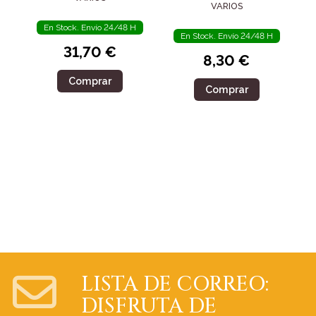
VATICANO II
VARIOS
IGLESIA EN EL
MUNDO MODERNO
En Stock. Envío 24/48 H
En Stock. Envío 24/48 H
31,70 €
8,30 €
Comprar
Comprar
LISTA DE CORREO:
DISFRUTA DE