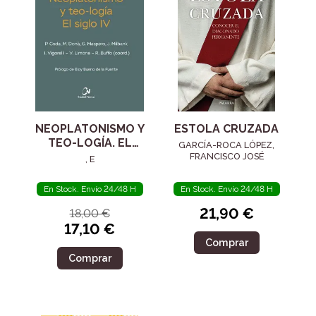
NEOPLATONISMO Y
ESTOLA CRUZADA
TEO-LOGÍA. EL
GARCÍA-ROCA LÓPEZ,
SIGLO IV
FRANCISCO JOSÉ
, E
En Stock. Envío 24/48 H
En Stock. Envío 24/48 H
21,90 €
18,00 €
17,10 €
Comprar
Comprar