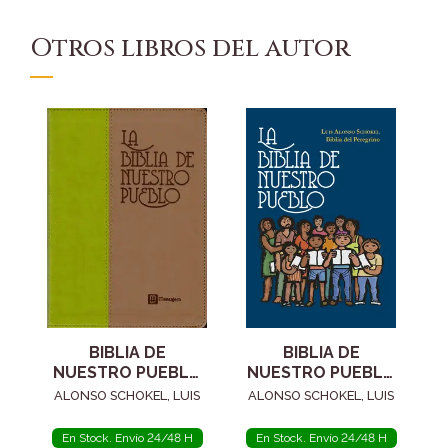
Otros libros del autor
BIBLIA DE
BIBLIA DE
NUESTRO PUEBLO
NUESTRO PUEBLO
N/E (PIEL DOS
N/E (BOLSILLO
ALONSO SCHOKEL, LUIS
ALONSO SCHOKEL, LUIS
TONOS)
TAPA DURA)
En Stock. Envío 24/48 H
En Stock. Envío 24/48 H