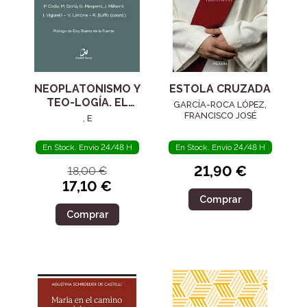
NEOPLATONISMO Y
ESTOLA CRUZADA
TEO-LOGÍA. EL
GARCÍA-ROCA LÓPEZ,
SIGLO IV
FRANCISCO JOSÉ
, E
En Stock. Envío 24/48 H
En Stock. Envío 24/48 H
21,90 €
18,00 €
17,10 €
Comprar
Comprar