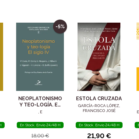
-5%
NEOPLATONISMO
ESTOLA CRUZADA
Y TEO-LOGÍA. EL
GARCÍA-ROCA LÓPEZ,
SIGLO IV
FRANCISCO JOSÉ
, E
E
H
En Stock. Envío 24/48 H
En Stock. Envío 24/48 H
21,90 €
18,00 €