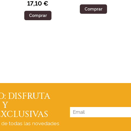
17,10 €
Comprar
Comprar
O: DISFRUTA
 Y
XCLUSIVAS
a de todas las novedades