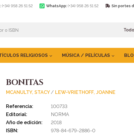
:
(+34) 958 26 51 52
WhatsApp:
(+34) 958 26 51 52
Sin portes 
TÍCULOS RELIGIOSOS
MÚSICA / PELÍCULAS
BLO
BONITAS
MCANULTY, STACY
/
LEW-VRIETHOFF, JOANNE
Referencia:
100733
Editorial:
NORMA
Año de edición:
2018
ISBN:
978-84-679-2886-0