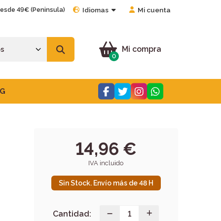
desde 49€ (Peninsula)
Idiomas
Mi cuenta
Mi compra
0
G
14,96 €
IVA incluido
Sin Stock. Envío más de 48 H
Cantidad: