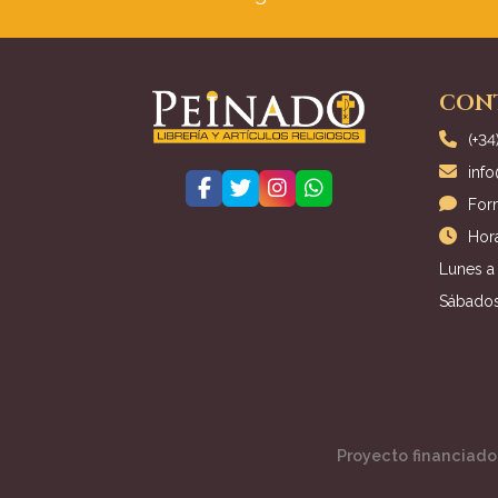
CON
(+34
inf
For
Hora
Lunes a 
Sábados
Proyecto financiado 