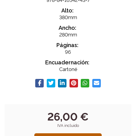
978-84-16542-43-7
Alto:
380mm
Ancho:
280mm
Páginas:
96
Encuadernación:
Cartoné
26,00 €
IVA incluido