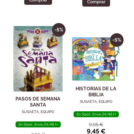
Comprar
-5%
-5%
HISTORIAS DE LA
BIBLIA
PASOS DE SEMANA
SUSAETA, EQUIPO
SANTA
SUSAETA, EQUIPO
En Stock. Envío 24/48 H
9,95 €
En Stock. Envío 24/48 H
9,45 €