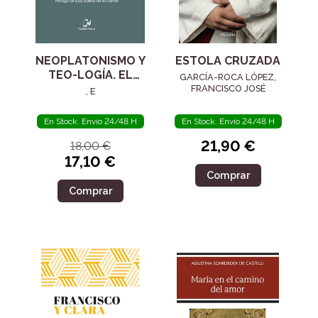
NEOPLATONISMO Y
ESTOLA CRUZADA
TEO-LOGÍA. EL
GARCÍA-ROCA LÓPEZ,
SIGLO IV
FRANCISCO JOSÉ
, E
En Stock. Envío 24/48 H
En Stock. Envío 24/48 H
21,90 €
18,00 €
17,10 €
Comprar
Comprar