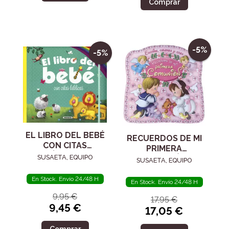
Comprar
-5%
-5%
EL LIBRO DEL BEBÉ
RECUERDOS DE MI
CON CITAS
PRIMERA
BÍBLICAS
SUSAETA, EQUIPO
COMUNIÓN
SUSAETA, EQUIPO
En Stock. Envío 24/48 H
En Stock. Envío 24/48 H
9,95 €
17,95 €
9,45 €
17,05 €
Comprar