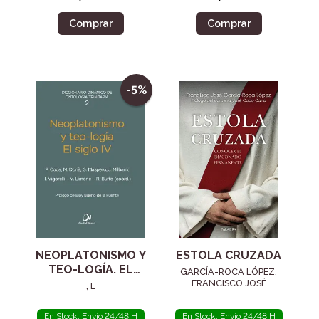
Comprar
Comprar
-5%
NEOPLATONISMO Y
ESTOLA CRUZADA
TEO-LOGÍA. EL
GARCÍA-ROCA LÓPEZ,
SIGLO IV
FRANCISCO JOSÉ
, E
En Stock. Envío 24/48 H
En Stock. Envío 24/48 H