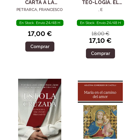
CARTA A LA
TEO-LOGÍA. EL
POSTERIDAD
SIGLO IV
PETRARCA, FRANCESCO
, E
En Stock. Envío 24/48 H
En Stock. Envío 24/48 H
17,00 €
18,00 €
17,10 €
Comprar
Comprar