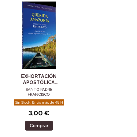
EXHORTACIÓN
APOSTÓLICA
POSTSINODAL
SANTO PADRE
"QUERIDA
FRANCISCO
AMAZONIA"
Sin Stock. Envío más de 48 H
3,00 €
Comprar