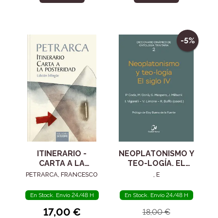
-5%
ITINERARIO -
NEOPLATONISMO Y
CARTA A LA
TEO-LOGÍA. EL
POSTERIDAD
SIGLO IV
PETRARCA, FRANCESCO
, E
En Stock. Envío 24/48 H
En Stock. Envío 24/48 H
17,00 €
18,00 €