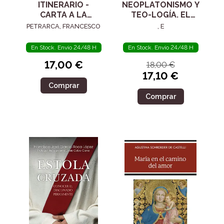
ITINERARIO -
NEOPLATONISMO Y
CARTA A LA
TEO-LOGÍA. EL
POSTERIDAD
SIGLO IV
PETRARCA, FRANCESCO
, E
En Stock. Envío 24/48 H
En Stock. Envío 24/48 H
17,00 €
18,00 €
17,10 €
Comprar
Comprar