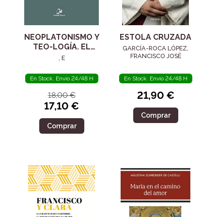
NEOPLATONISMO Y
ESTOLA CRUZADA
TEO-LOGÍA. EL
GARCÍA-ROCA LÓPEZ,
SIGLO IV
FRANCISCO JOSÉ
, E
En Stock. Envío 24/48 H
En Stock. Envío 24/48 H
21,90 €
18,00 €
17,10 €
Comprar
Comprar