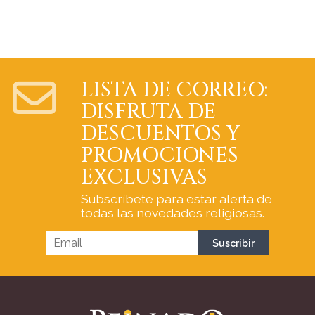
LISTA DE CORREO:
DISFRUTA DE
DESCUENTOS Y
PROMOCIONES
EXCLUSIVAS
Subscríbete para estar alerta de
todas las novedades religiosas.