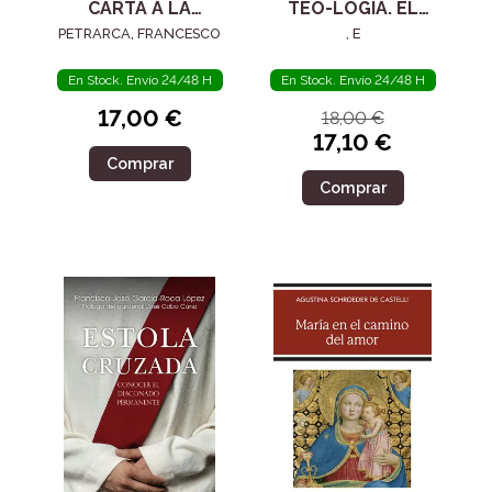
CARTA A LA
TEO-LOGÍA. EL
POSTERIDAD
SIGLO IV
PETRARCA, FRANCESCO
, E
En Stock. Envío 24/48 H
En Stock. Envío 24/48 H
17,00 €
18,00 €
17,10 €
Comprar
Comprar