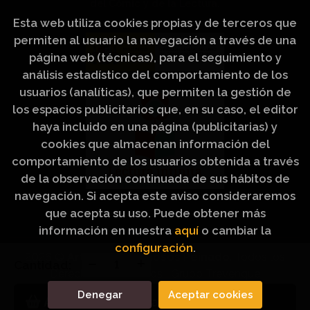
del Cómic y de la Lectura.
Esta web utiliza cookies propias y de terceros que
permiten al usuario la navegación a través de una
página web (técnicas), para el seguimiento y
análisis estadístico del comportamiento de los
usuarios (analíticas), que permiten la gestión de
los espacios publicitarios que, en su caso, el editor
haya incluido en una página (publicitarias) y
cookies que almacenan información del
comportamiento de los usuarios obtenida a través
de la observación continuada de sus hábitos de
navegación. Si acepta este aviso consideraremos
que acepta su uso. Puede obtener más
información en nuestra
aquí
o cambiar la
configuración
.
2026 ©
Artículos Religiosos Peinado
. Todos los
Cantidad:
Derechos Reservados |
Grupo Trevenque
Denegar
Aceptar cookies
Añadir a mi cesta