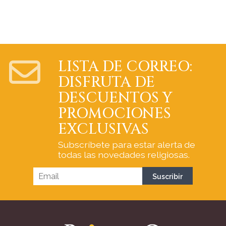
LISTA DE CORREO:
DISFRUTA DE
DESCUENTOS Y
PROMOCIONES
EXCLUSIVAS
Subscríbete para estar alerta de
todas las novedades religiosas.