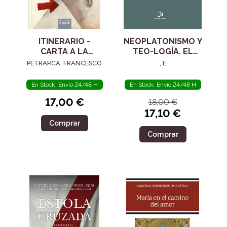
ITINERARIO -
NEOPLATONISMO Y
CARTA A LA
TEO-LOGÍA. EL
POSTERIDAD
SIGLO IV
PETRARCA, FRANCESCO
, E
En Stock. Envío 24/48 H
En Stock. Envío 24/48 H
17,00 €
18,00 €
17,10 €
Comprar
Comprar