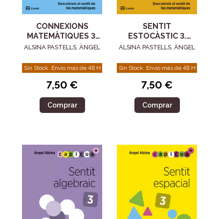
CONNEXIONS
SENTIT
MATEMÀTIQUES 3.
ESTOCÀSTIC 3.
CAPICUA 5 ANYS
CAPICUA 5 ANYS
ALSINA PASTELLS, ÀNGEL
ALSINA PASTELLS, ÀNGEL
Sin Stock. Envío más de 48 H
Sin Stock. Envío más de 48 H
7,50 €
7,50 €
Comprar
Comprar