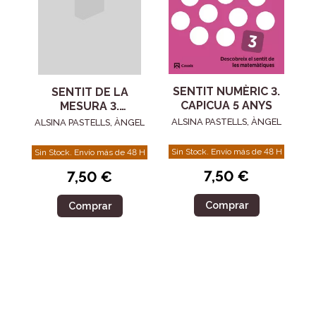
SENTIT NUMÈRIC 3.
SENTIT DE LA
CAPICUA 5 ANYS
MESURA 3.
CAPICUA 5 ANYS
ALSINA PASTELLS, ÀNGEL
ALSINA PASTELLS, ÀNGEL
Sin Stock. Envío más de 48 H
Sin Stock. Envío más de 48 H
7,50 €
7,50 €
Comprar
Comprar