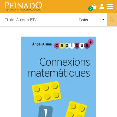
Tog
0