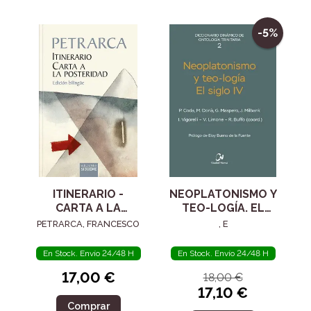
-5%
ITINERARIO -
NEOPLATONISMO Y
CARTA A LA
TEO-LOGÍA. EL
POSTERIDAD
SIGLO IV
PETRARCA, FRANCESCO
, E
En Stock. Envío 24/48 H
En Stock. Envío 24/48 H
17,00 €
18,00 €
17,10 €
Comprar