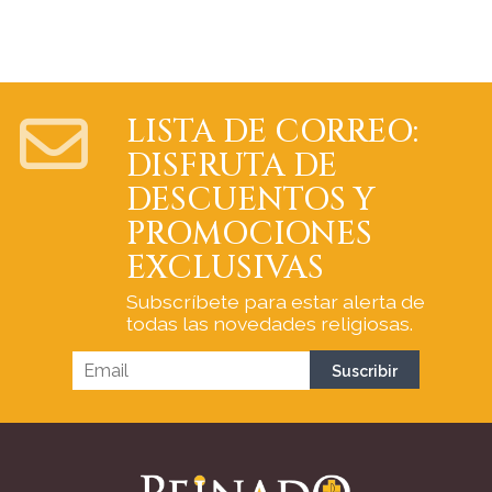
LISTA DE CORREO:
DISFRUTA DE
DESCUENTOS Y
PROMOCIONES
EXCLUSIVAS
Subscríbete para estar alerta de
todas las novedades religiosas.