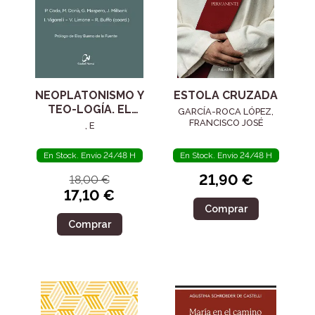
NEOPLATONISMO Y
ESTOLA CRUZADA
TEO-LOGÍA. EL
GARCÍA-ROCA LÓPEZ,
SIGLO IV
FRANCISCO JOSÉ
, E
En Stock. Envío 24/48 H
En Stock. Envío 24/48 H
21,90 €
18,00 €
17,10 €
Comprar
Comprar