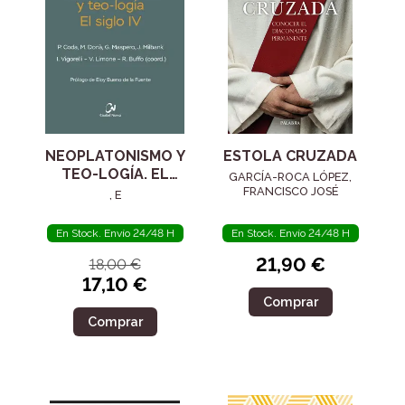
NEOPLATONISMO Y
ESTOLA CRUZADA
TEO-LOGÍA. EL
GARCÍA-ROCA LÓPEZ,
SIGLO IV
FRANCISCO JOSÉ
, E
En Stock. Envío 24/48 H
En Stock. Envío 24/48 H
21,90 €
18,00 €
17,10 €
Comprar
Comprar