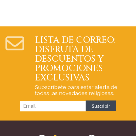
LISTA DE CORREO:
DISFRUTA DE
DESCUENTOS Y
PROMOCIONES
EXCLUSIVAS
Subscríbete para estar alerta de
todas las novedades religiosas.