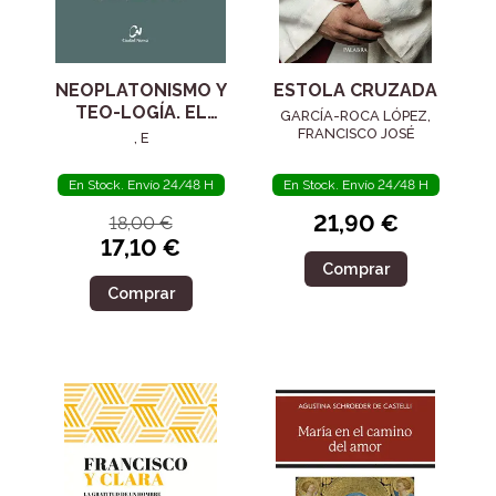
NEOPLATONISMO Y
ESTOLA CRUZADA
TEO-LOGÍA. EL
GARCÍA-ROCA LÓPEZ,
SIGLO IV
FRANCISCO JOSÉ
, E
En Stock. Envío 24/48 H
En Stock. Envío 24/48 H
21,90 €
18,00 €
17,10 €
Comprar
Comprar