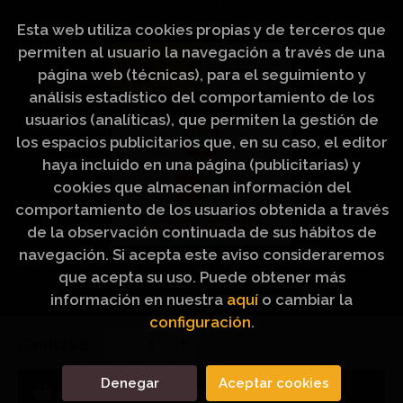
del Cómic y de la Lectura.
Esta web utiliza cookies propias y de terceros que
permiten al usuario la navegación a través de una
página web (técnicas), para el seguimiento y
análisis estadístico del comportamiento de los
usuarios (analíticas), que permiten la gestión de
los espacios publicitarios que, en su caso, el editor
haya incluido en una página (publicitarias) y
cookies que almacenan información del
comportamiento de los usuarios obtenida a través
de la observación continuada de sus hábitos de
navegación. Si acepta este aviso consideraremos
que acepta su uso. Puede obtener más
información en nuestra
aquí
o cambiar la
configuración
.
2026 ©
Artículos Religiosos Peinado
. Todos los
Cantidad:
Derechos Reservados |
Grupo Trevenque
Denegar
Aceptar cookies
Añadir a mi cesta