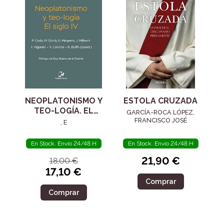
NEOPLATONISMO Y
ESTOLA CRUZADA
TEO-LOGÍA. EL
GARCÍA-ROCA LÓPEZ,
SIGLO IV
FRANCISCO JOSÉ
, E
En Stock. Envío 24/48 H
En Stock. Envío 24/48 H
21,90 €
18,00 €
17,10 €
Comprar
Comprar