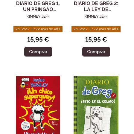
DIARIO DE GREG 1.
DIARIO DE GREG 2:
UN PRINGAO
LA LEY DE
TOTAL.
RODRICK
KINNEY JEFF
KINNEY JEFF
Sin Stock. Envío más de 48 H
Sin Stock. Envío más de 48 H
15,95 €
15,95 €
Comprar
Comprar