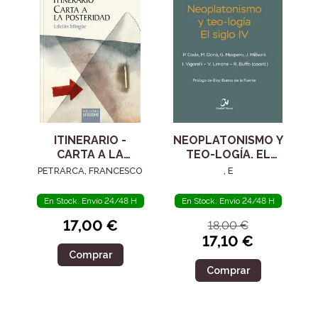
ITINERARIO -
NEOPLATONISMO Y
CARTA A LA
TEO-LOGÍA. EL
POSTERIDAD
SIGLO IV
PETRARCA, FRANCESCO
, E
En Stock. Envío 24/48 H
En Stock. Envío 24/48 H
17,00 €
18,00 €
17,10 €
Comprar
Comprar