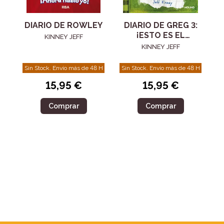
DIARIO DE GREG 3:
DIARIO DE ROWLEY
¡ESTO ES EL
KINNEY JEFF
COLMO!
KINNEY JEFF
Sin Stock. Envío más de 48 H
Sin Stock. Envío más de 48 H
15,95 €
15,95 €
Comprar
Comprar