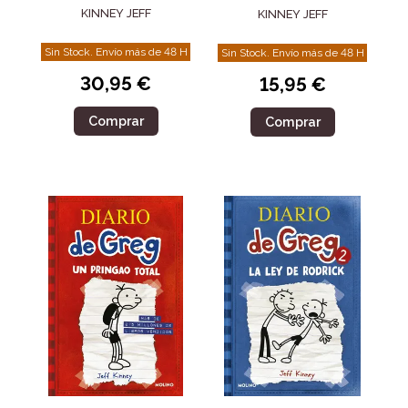
GREG
TODO
KINNEY JEFF
KINNEY JEFF
Sin Stock. Envío más de 48 H
Sin Stock. Envío más de 48 H
30,95 €
15,95 €
Comprar
Comprar