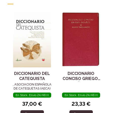
DICCIONARIO DEL
DICCIONARIO
CATEQUISTA
CONCISO GRIEGO-
ESPAÑOL DEL
, ASOCIACION ESPAÑOLA
NUEVO
DE CATEQUETAS (AECA)
TESTAMENTO
En Stock. Envío 24/48 H
En Stock. Envío 24/48 H
37,00 €
23,33 €