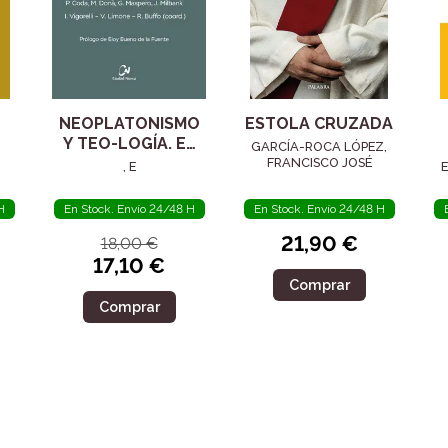
NEOPLATONISMO
ESTOLA CRUZADA
Y TEO-LOGÍA. EL
GARCÍA-ROCA LÓPEZ,
SIGLO IV
FRANCISCO JOSÉ
, E
E
H
En Stock. Envío 24/48 H
En Stock. Envío 24/48 H
21,90 €
18,00 €
17,10 €
Comprar
Comprar