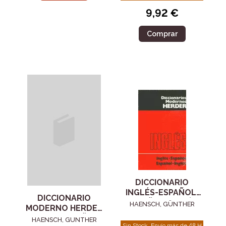
9,92 €
Comprar
DICCIONARIO
INGLÉS-ESPAÑOL,
DICCIONARIO
ESPAÑOL-INGLÉS
HAENSCH, GÜNTHER
MODERNO HERDER
ALEM N-ESPAÑOL,
HAENSCH, GUNTHER
Sin Stock. Envío más de 48 H