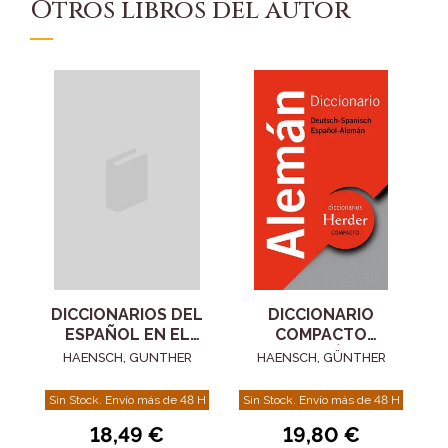
Otros libros del autor
DICCIONARIOS DEL
DICCIONARIO
ESPAÑOL EN EL
COMPACTO
UMBRAL DEL
ALEMÁN
HAENSCH, GUNTHER
HAENSCH, GÜNTHER
SIGLO XXI, LOS
Sin Stock. Envío más de 48 H
Sin Stock. Envío más de 48 H
18,49 €
19,80 €