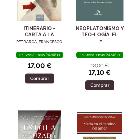
ITINERARIO -
NEOPLATONISMO Y
CARTA A LA
TEO-LOGÍA. EL
POSTERIDAD
SIGLO IV
PETRARCA, FRANCESCO
, E
En Stock. Envío 24/48 H
En Stock. Envío 24/48 H
17,00 €
18,00 €
17,10 €
Comprar
Comprar