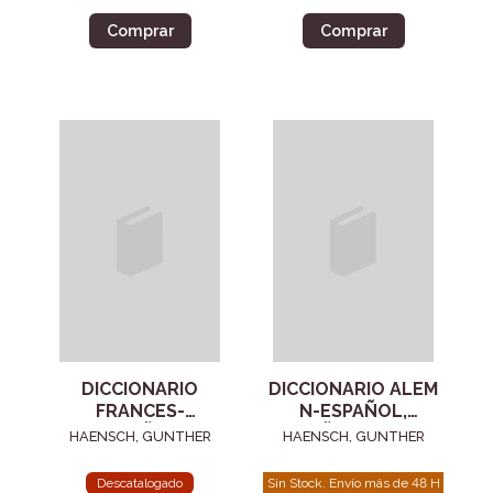
Comprar
Comprar
DICCIONARIO
DICCIONARIO ALEM
FRANCES-
N-ESPAÑOL,
ESPAÑOL,
ESPAÑOL-ALEM N
HAENSCH, GUNTHER
HAENSCH, GUNTHER
ESPAÑOL-FRANCES
Descatalogado
Sin Stock. Envío más de 48 H