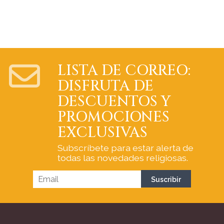
LISTA DE CORREO:
DISFRUTA DE
DESCUENTOS Y
PROMOCIONES
EXCLUSIVAS
Subscríbete para estar alerta de
todas las novedades religiosas.