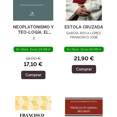
NEOPLATONISMO Y
ESTOLA CRUZADA
TEO-LOGÍA. EL
GARCÍA-ROCA LÓPEZ,
SIGLO IV
FRANCISCO JOSÉ
, E
En Stock. Envío 24/48 H
En Stock. Envío 24/48 H
21,90 €
18,00 €
17,10 €
Comprar
Comprar