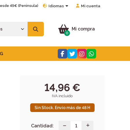
desde 49€ (Peninsula)
Idiomas
Mi cuenta
Mi compra
0
G
14,96 €
IVA incluido
Sin Stock. Envío más de 48 H
Cantidad: