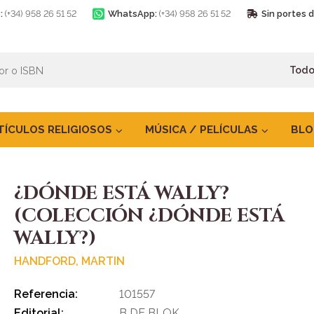
:
(+34) 958 26 51 52
WhatsApp:
(+34) 958 26 51 52
Sin portes 
TÍCULOS RELIGIOSOS
MÚSICA / PELÍCULAS
BLO
¿DÓNDE ESTÁ WALLY?
(COLECCIÓN ¿DÓNDE ESTÁ
WALLY?)
HANDFORD, MARTIN
Referencia:
101557
Editorial:
B DE BLOK