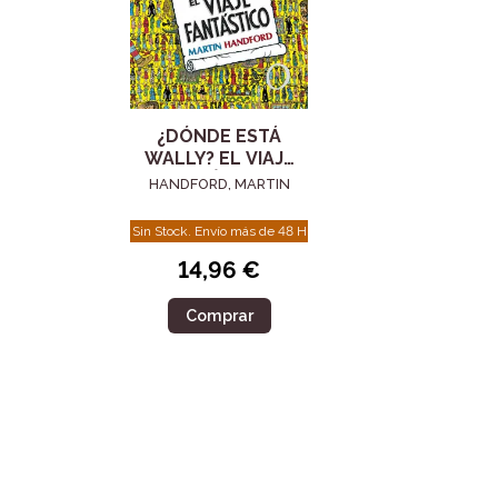
¿DÓNDE ESTÁ
WALLY? EL VIAJE
FANTÁSTICO
HANDFORD, MARTIN
(COLECCIÓN
¿DÓNDE ESTÁ
Sin Stock. Envío más de 48 H
WALLY?)
14,96 €
Comprar