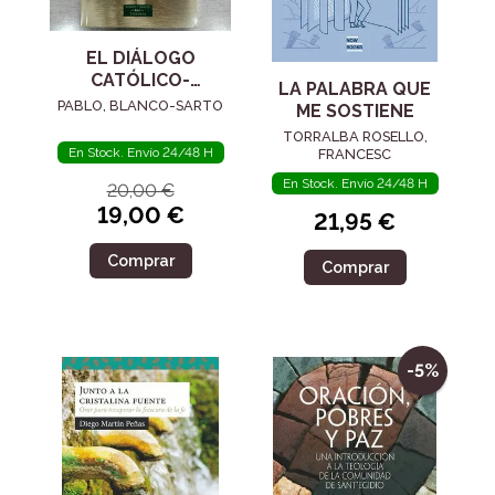
EL DIÁLOGO
CATÓLICO-
LA PALABRA QUE
LUTERANO
PABLO, BLANCO-SARTO
ME SOSTIENE
TORRALBA ROSELLO,
En Stock. Envío 24/48 H
FRANCESC
En Stock. Envío 24/48 H
20,00 €
19,00 €
21,95 €
Comprar
Comprar
-5%