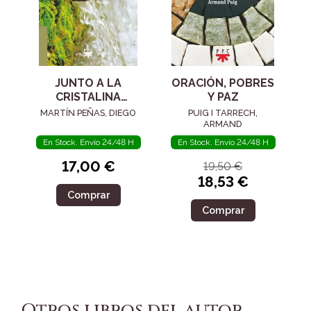
JUNTO A LA
ORACIÓN, POBRES
CRISTALINA
Y PAZ
FUENTE
MARTÍN PEÑAS, DIEGO
PUIG I TARRECH,
ARMAND
En Stock. Envío 24/48 H
En Stock. Envío 24/48 H
17,00 €
19,50 €
18,53 €
Comprar
Comprar
Otros libros del autor