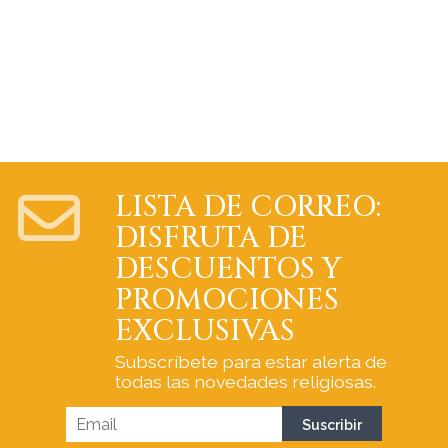
LISTA DE CORREO:
DISFRUTA DE
DESCUENTOS Y
PROMOCIONES
EXCLUSIVAS
Subscríbete para estar alerta de
todas las novedades religiosas.