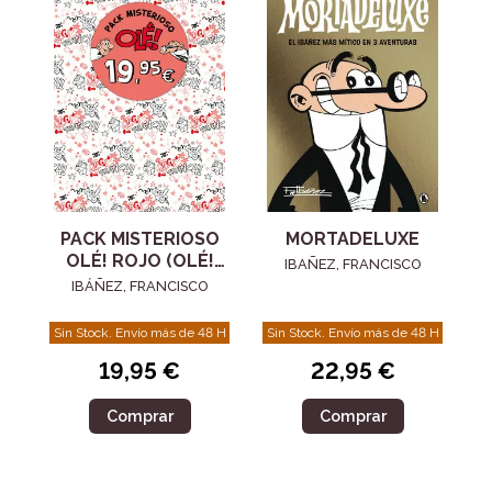
PACK MISTERIOSO
MORTADELUXE
OLÉ! ROJO (OLÉ!
IBAÑEZ, FRANCISCO
MORTADELO)
IBÁÑEZ, FRANCISCO
Sin Stock. Envío más de 48 H
Sin Stock. Envío más de 48 H
19,95 €
22,95 €
Comprar
Comprar