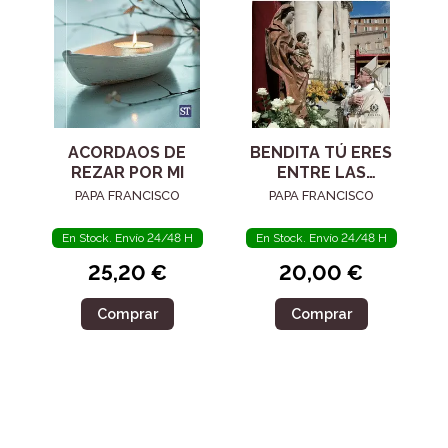
ACORDAOS DE
BENDITA TÚ ERES
REZAR POR MI
ENTRE LAS
MUJERES
PAPA FRANCISCO
PAPA FRANCISCO
En Stock. Envío 24/48 H
En Stock. Envío 24/48 H
25,20 €
20,00 €
Comprar
Comprar