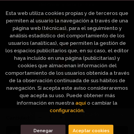
del Cómic y de la Lectura.
Esta web utiliza cookies propias y de terceros que
permiten al usuario la navegación a través de una
página web (técnicas), para el seguimiento y
análisis estadístico del comportamiento de los
usuarios (analíticas), que permiten la gestión de
los espacios publicitarios que, en su caso, el editor
haya incluido en una página (publicitarias) y
cookies que almacenan información del
comportamiento de los usuarios obtenida a través
de la observación continuada de sus hábitos de
navegación. Si acepta este aviso consideraremos
que acepta su uso. Puede obtener más
información en nuestra
aquí
o cambiar la
configuración
.
2026 ©
Artículos Religiosos Peinado
. Todos los
Cantidad:
Derechos Reservados |
Grupo Trevenque
Denegar
Aceptar cookies
Añadir a mi cesta