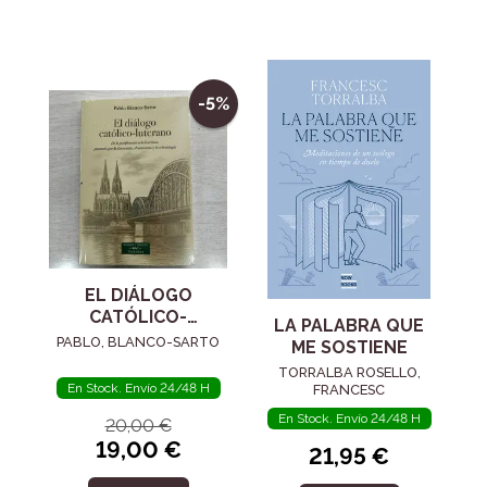
-5%
EL DIÁLOGO
CATÓLICO-
LA PALABRA QUE
LUTERANO
PABLO, BLANCO-SARTO
ME SOSTIENE
TORRALBA ROSELLO,
En Stock. Envío 24/48 H
FRANCESC
En Stock. Envío 24/48 H
20,00 €
19,00 €
21,95 €