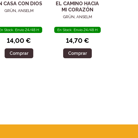
N CASA CON DIOS
EL CAMINO HACIA
MI CORAZÓN
GRÜN, ANSELM
GRÜN, ANSELM
En Stock. Envío 24/48 H
En Stock. Envío 24/48 H
14,00 €
14,70 €
Comprar
Comprar