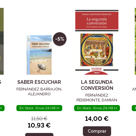
-5%
S
SABER ESCUCHAR
LA SEGUNDA
CONVERSIÓN
FERNÁNDEZ BARRAJÓN,
A
ALEJANDRO
FERNÁNDEZ
PEDEMONTE, DAMIÁN
H
En Stock. Envío 24/48 H
En Stock. Envío 24/48 H
14,00 €
11,50 €
10,93 €
Comprar