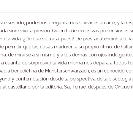
ste sentido, podemos preguntarnos si vivir es un arte, y la r
a sirve vivir a presión. Quien tiene excesivas pretensiones 
ismo la vida. ¿De qué se trata, pues? De prestar atención a l
de permitir que las cosas maduren a su propio ritmo: de halla
a: de mirarse a sí mismo y a los demás con ojos indulgentes...
s a cuanto de sorpresivo la vida misma nos depara a todos 
abadía benedictina de Münsterschwarzach, es un conocido cons
 ayuno y contemplación desde la perspectiva de la piscologí
 al castellano por la editorial Sal Terrae, después de Cincuen