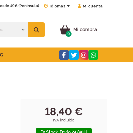
desde 49€ (Peninsula)
Idiomas
Mi cuenta
Mi compra
0
G
18,40 €
IVA incluido
En Stock. Envío 24/48 H