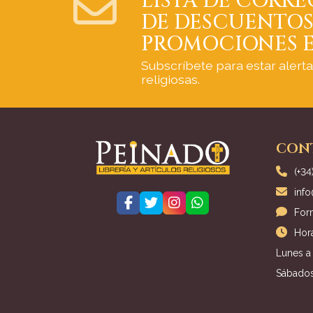
LISTA DE CORRE
DE DESCUENTOS
PROMOCIONES E
Subscríbete para estar alert
religiosas.
CON
(+34
inf
For
Hora
Lunes a 
Sábados