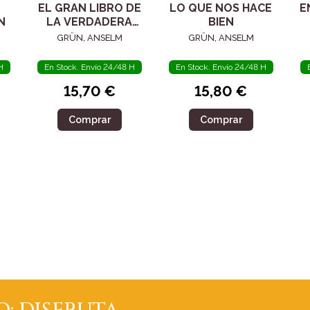
EL GRAN LIBRO DE
LO QUE NOS HACE
E
N
LA VERDADERA
BIEN
FELICIDAD
GRÜN, ANSELM
GRÜN, ANSELM
H
En Stock. Envío 24/48 H
En Stock. Envío 24/48 H
15,70 €
15,80 €
Comprar
Comprar