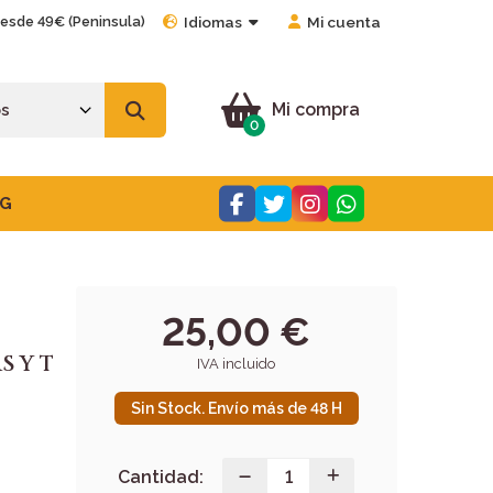
desde 49€ (Peninsula)
Idiomas
Mi cuenta
Mi compra
0
G
25,00 €
S Y T
IVA incluido
Sin Stock. Envío más de 48 H
Cantidad: