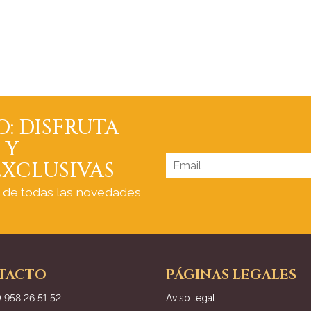
O: DISFRUTA
 Y
XCLUSIVAS
a de todas las novedades
TACTO
PÁGINAS LEGALES
) 958 26 51 52
Aviso legal