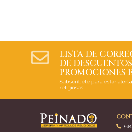
LISTA DE CORRE
DE DESCUENTOS
PROMOCIONES E
Subscríbete para estar alert
religiosas.
CON
(+34