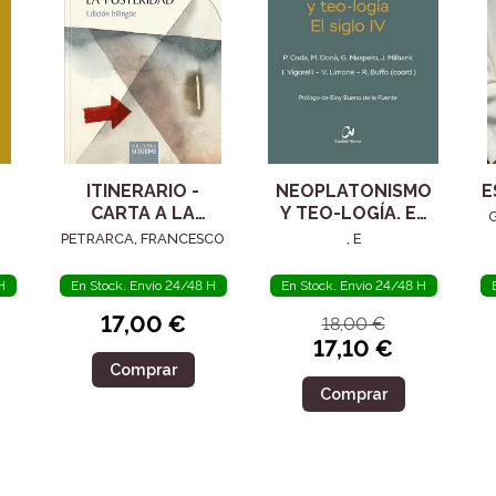
ITINERARIO -
NEOPLATONISMO
E
CARTA A LA
Y TEO-LOGÍA. EL
POSTERIDAD
SIGLO IV
PETRARCA, FRANCESCO
, E
H
En Stock. Envío 24/48 H
En Stock. Envío 24/48 H
17,00 €
18,00 €
17,10 €
Comprar
Comprar