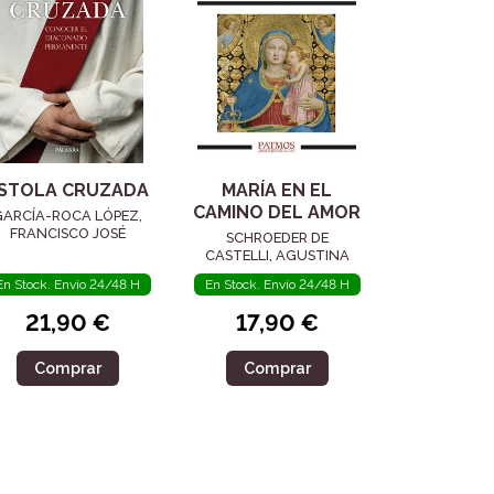
STOLA CRUZADA
MARÍA EN EL
CAMINO DEL AMOR
GARCÍA-ROCA LÓPEZ,
FRANCISCO JOSÉ
SCHROEDER DE
CASTELLI, AGUSTINA
En Stock. Envío 24/48 H
En Stock. Envío 24/48 H
21,90 €
17,90 €
Comprar
Comprar