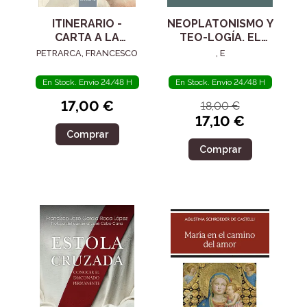
ITINERARIO -
NEOPLATONISMO Y
CARTA A LA
TEO-LOGÍA. EL
POSTERIDAD
SIGLO IV
PETRARCA, FRANCESCO
, E
En Stock. Envío 24/48 H
En Stock. Envío 24/48 H
17,00 €
18,00 €
17,10 €
Comprar
Comprar