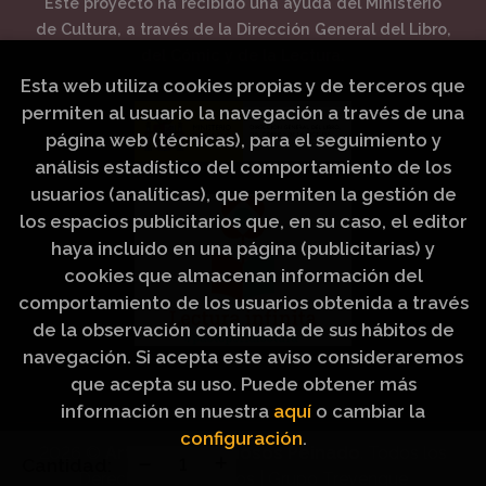
Este proyecto ha recibido una ayuda del Ministerio
de Cultura, a través de la Dirección General del Libro,
del Cómic y de la Lectura.
Esta web utiliza cookies propias y de terceros que
permiten al usuario la navegación a través de una
página web (técnicas), para el seguimiento y
análisis estadístico del comportamiento de los
usuarios (analíticas), que permiten la gestión de
los espacios publicitarios que, en su caso, el editor
haya incluido en una página (publicitarias) y
cookies que almacenan información del
comportamiento de los usuarios obtenida a través
de la observación continuada de sus hábitos de
navegación. Si acepta este aviso consideraremos
que acepta su uso. Puede obtener más
información en nuestra
aquí
o cambiar la
configuración
.
2026 ©
Artículos Religiosos Peinado
. Todos los
Cantidad:
Derechos Reservados |
Grupo Trevenque