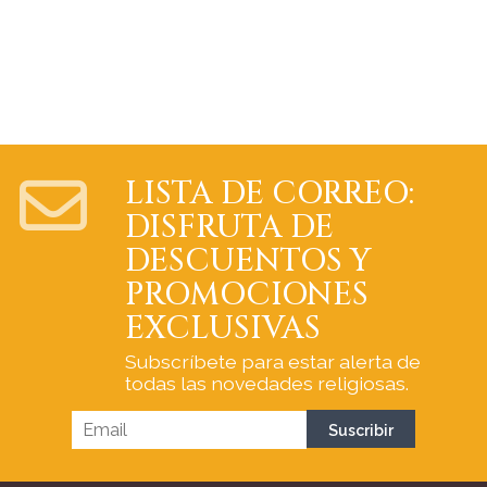
LISTA DE CORREO:
DISFRUTA DE
DESCUENTOS Y
PROMOCIONES
EXCLUSIVAS
Subscríbete para estar alerta de
todas las novedades religiosas.