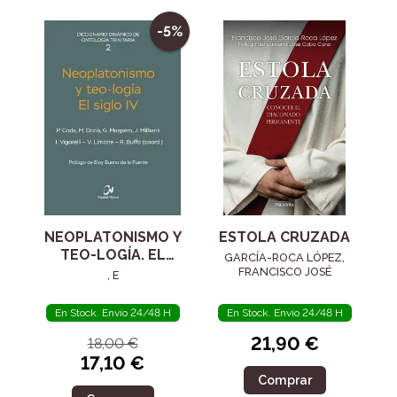
-5%
NEOPLATONISMO Y
ESTOLA CRUZADA
TEO-LOGÍA. EL
GARCÍA-ROCA LÓPEZ,
SIGLO IV
FRANCISCO JOSÉ
, E
En Stock. Envío 24/48 H
En Stock. Envío 24/48 H
21,90 €
18,00 €
17,10 €
Comprar