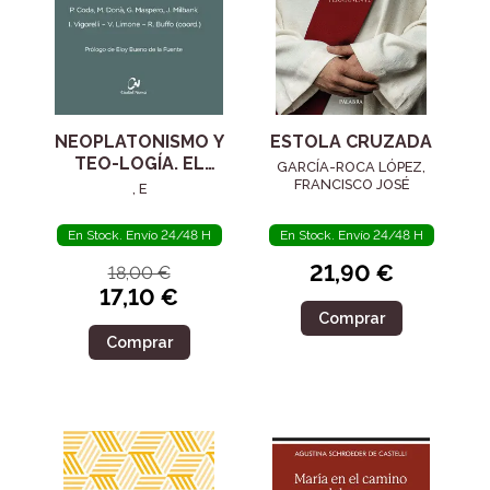
NEOPLATONISMO Y
ESTOLA CRUZADA
TEO-LOGÍA. EL
GARCÍA-ROCA LÓPEZ,
SIGLO IV
FRANCISCO JOSÉ
, E
En Stock. Envío 24/48 H
En Stock. Envío 24/48 H
21,90 €
18,00 €
17,10 €
Comprar
Comprar