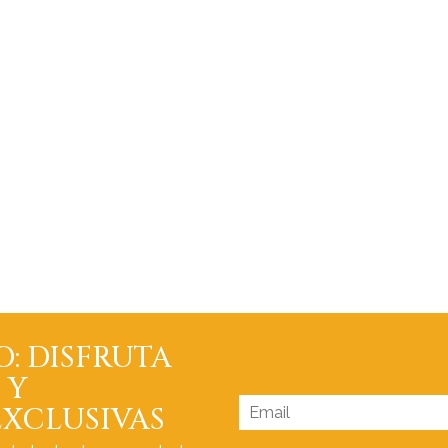
O: DISFRUTA
 Y
XCLUSIVAS