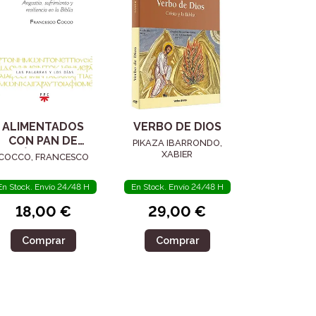
ALIMENTADOS
VERBO DE DIOS
CON PAN DE
PIKAZA IBARRONDO,
LÁGRIMAS
XABIER
COCCO, FRANCESCO
En Stock. Envío 24/48 H
En Stock. Envío 24/48 H
18,00 €
29,00 €
Comprar
Comprar