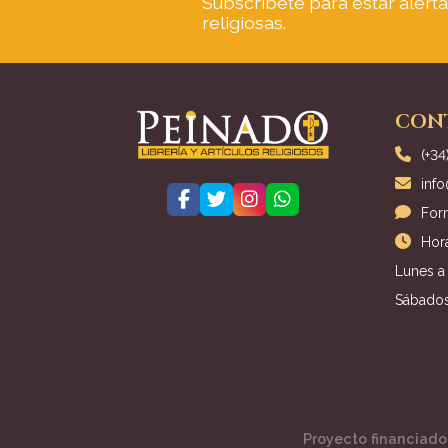
Subscríbete para estar alert
religiosas.
CON
(+34
inf
For
Hora
Lunes a 
Sábados
Proyecto financiado 