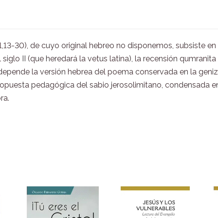
r 51,13-30), de cuyo original hebreo no disponemos, subsiste en 
l siglo II (que heredará la vetus latina), la recensión qumranit
ue depende la versión hebrea del poema conservada en la geniz
a propuesta pedagógica del sabio jerosolimitano, condensad
ra.