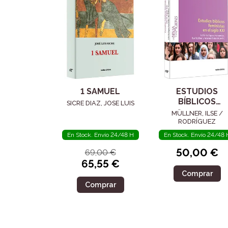
1 SAMUEL
ESTUDIOS
BÍBLICOS
SICRE DIAZ, JOSE LUIS
FEMINISTAS EN 
MÜLLNER, ILSE /
SIGLO XXI
RODRÍGUEZ
FERNÁNDEZ, LIDIA 
En Stock. Envío 24/48 H
En Stock. Envío 24/48 
ROTONDO, ARIANN
50,00 €
69,00 €
65,55 €
Comprar
Comprar