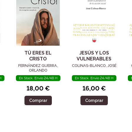
TÚ ERES EL
JESÚS Y LOS
CRISTO
VULNERABLES
EL
FERNÁNDEZ GUERRA,
COLINAS-BLANCO, JOSÉ
ORLANDO
/
H
En Stock. Envío 24/48 H
En Stock. Envío 24/48 H
A
18,00 €
16,00 €
Comprar
Comprar