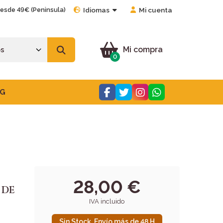
desde 49€ (Peninsula)
Idiomas
Mi cuenta
Mi compra
0
G
28,00 €
 DE
IVA incluido
Sin Stock. Envío más de 48 H